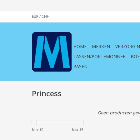
EUR
/
CHF
HOME
MERKEN
VERZORGI
TASSEN/PORTEMONNEE
BOE
PASEN
Princess
Geen producten gev
Min: €
0
Max: €
5