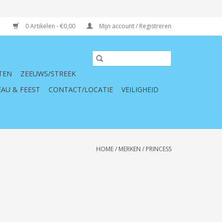
0 Artikelen - €0,00
Mijn account / Registreren
TEN
ZEEUWS/STREEK
AU & FEEST
CONTACT/LOCATIE
VEILIGHEID
HOME
/
MERKEN
/
PRINCESS