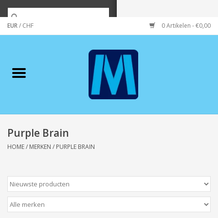
EUR
/
CHF
0 Artikelen - €0,00
Home
Merken
Verzorging
Wonen/koken/huishouden
Purple Brain
HOME
/
MERKEN
/
PURPLE BRAIN
Koffie & thee
Wenskaarten
Zeeuws/Streek