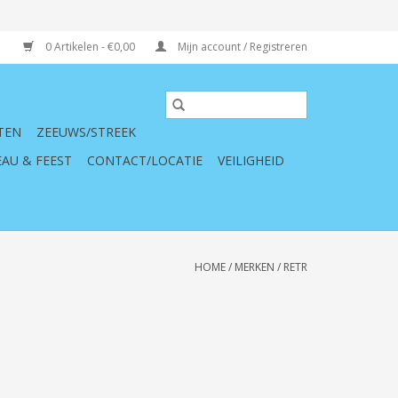
0 Artikelen - €0,00
Mijn account / Registreren
TEN
ZEEUWS/STREEK
AU & FEEST
CONTACT/LOCATIE
VEILIGHEID
HOME
/
MERKEN
/
RETR