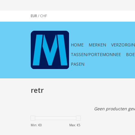
EUR
/
CHF
HOME
MERKEN
VERZORGI
TASSEN/PORTEMONNEE
BOE
PASEN
retr
Geen producten gev
Min: €
0
Max: €
5