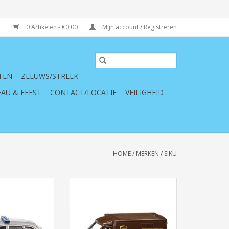
0 Artikelen - €0,00
Mijn account / Registreren
TEN
ZEEUWS/STREEK
AU & FEEST
CONTACT/LOCATIE
VEILIGHEID
HOME
/
MERKEN
/
SIKU
1 Patrouilleauto
Siku Super 1920 Mercedes-Benz
Sprinter UPS koerierdienst (1:50)
N WINKELWAGEN
TOEVOEGEN AAN WINKELWAGEN