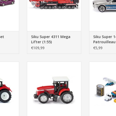
Set
Siku Super 4311 Mega
Siku Super 1
Lifter (1:55)
Patrouilleau
€109,99
€5,99
y X540 Rood
Siku Super 0847 Massey Ferguson
Siku Super 631
Tractor
NKELWAGEN
TOEVOEGEN AA
TOEVOEGEN AAN WINKELWAGEN