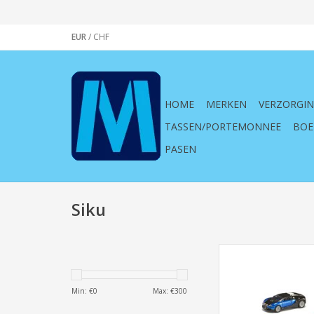
EUR
/
CHF
HOME
MERKEN
VERZORGI
TASSEN/PORTEMONNEE
BOE
PASEN
Siku
Siku Super 6301 Set 
TOEVOEGEN AAN WI
Min: €
0
Max: €
300