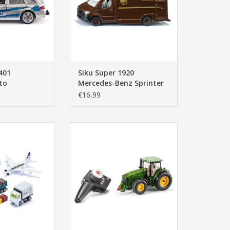
401
Siku Super 1920
to
Mercedes-Benz Sprinter
UPS koerierdienst (1:50)
€16,99
2 Luchthaven Set
Siku Control 6881 John Deere
8345R (1:32)
N WINKELWAGEN
TOEVOEGEN AAN WINKELWAGEN