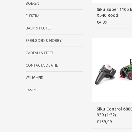
BOEKEN
Siku Super 1105 
X540 Rood
ELEKTRA
€4,99
BABY & PEUTER
SPEELGOED & HOBBY
Tractor, Fendt, groe
control, bestuurbaa
kind, spele
CADEAU & FEEST
TOEVOEGEN AAN WI
CONTACT/LOCATIE
VEILIGHEID
PASEN
Siku Control 688
939 (1:32)
€139,99