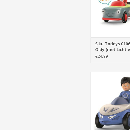
Siku Toddys 0106 
Oldy (met Licht 
Geluid)
€24,99
Siku, Toddys ,0107 ,
auto, snelheid, weer, b
speelgoed
TOEVOEGEN AAN WI