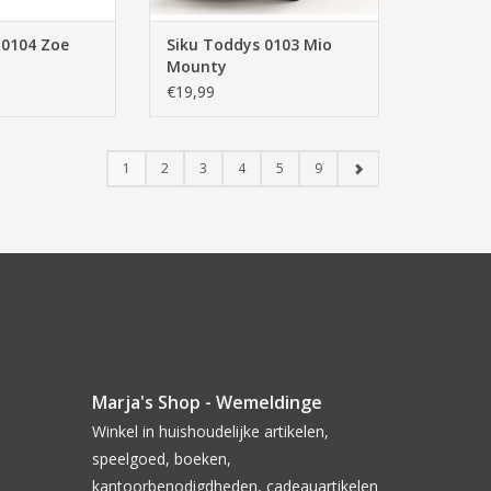
 0104 Zoe
Siku Toddys 0103 Mio
Mounty
€19,99
1
2
3
4
5
9
Marja's Shop - Wemeldinge
Winkel in huishoudelijke artikelen,
speelgoed, boeken,
kantoorbenodigdheden, cadeauartikelen