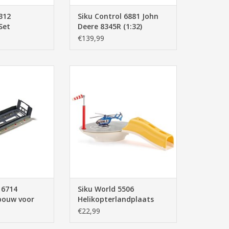
312
Siku Control 6881 John
Set
Deere 8345R (1:32)
€139,99
trol 6714
Siku World 5506
pbouw voor
Helikopterlandplaats
ieplader (1:32)
TOEVOEGEN AAN WINKELWAGEN
N WINKELWAGEN
 6714
Siku World 5506
bouw voor
Helikopterlandplaats
Dieplader
€22,99