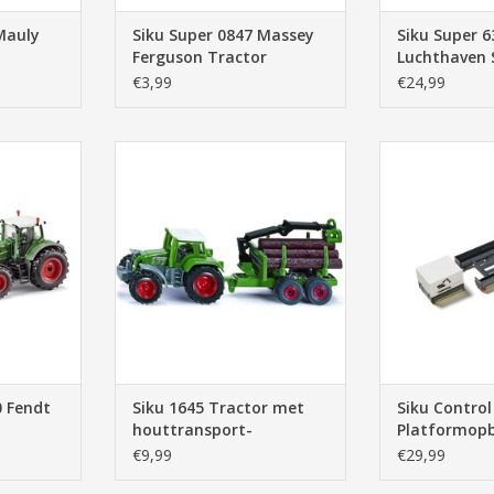
Mauly
Siku Super 0847 Massey
Siku Super 6
Ferguson Tractor
Luchthaven 
€3,99
€24,99
n, remote,
Siku 1645 Tractor met
Siku Con
r, farmer,
houttransport-aanhanger
Platformo
n
Sikucontrol D
TOEVOEGEN AAN WINKELWAGEN
NKELWAGEN
TOEVOEGEN AA
0 Fendt
Siku 1645 Tractor met
Siku Control
houttransport-
Platformop
aanhanger
Sikucontrol 
€9,99
€29,99
(1:32)