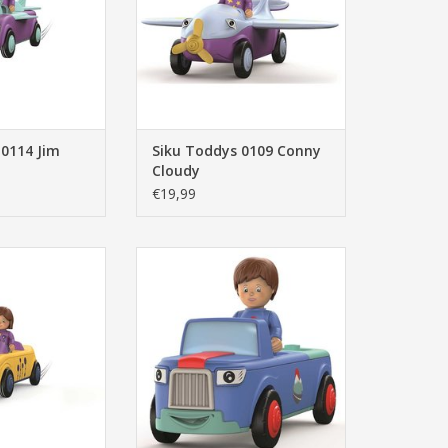
 0114 Jim
Siku Toddys 0109 Conny
Cloudy
€19,99
104 ,Zoe, Zoomy,
Siku, Toddys ,0103 ,Mio ,Mounty,
aars, poppetje,
auto, licht blauw, donker blauw,
je, speelgoed,
rood, poppetje, jongen,
speelgoed,
N WINKELWAGEN
TOEVOEGEN AAN WINKELWAGEN