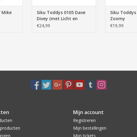
7 Mike
Siku Toddys 0105 Dave
Siku Toddys
Divey (met Licht en
Zoomy
Geluid)
€24,99
€19,99
cten
Mijn account
ducten
Registreren
producten
Mijn bestellingen
ingen
Mijn tickets