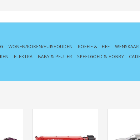
NG
WONEN/KOKEN/HUISHOUDEN
KOFFIE & THEE
WENSKAAR
KEN
ELEKTRA
BABY & PEUTER
SPEELGOED & HOBBY
CADE
Sportwagens
Siku Super 4311 Mega Lifter (1:55)
Siku Super 140
NKELWAGEN
TOEVOEGEN AAN WINKELWAGEN
TOEVOEGEN AA