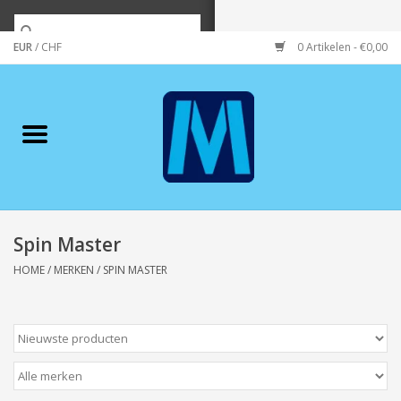
EUR
/
CHF
0 Artikelen - €0,00
Home
Merken
Verzorging
Wonen/koken/huishouden
Spin Master
HOME
/
MERKEN
/
SPIN MASTER
Koffie & thee
Wenskaarten
Zeeuws/Streek