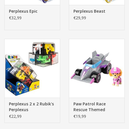
Perplexus Epic
Perplexus Beast
€32,99
€29,99
Perplexus 2 x 2 Rubik's
Paw Patrol Race
Perplexus
Rescue Themed
Vehicles - Skye
€22,99
€19,99