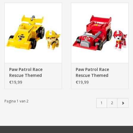
Paw Patrol Race
Paw Patrol Race
Rescue Themed
Rescue Themed
Vehicles - Rubble
Vehicles - Marshall
€19,99
€19,99
Pagina 1 van 2
1
2