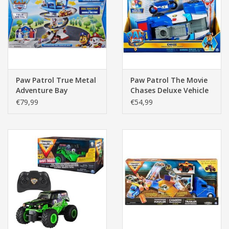
Pasen
Paw Patrol True Metal
Paw Patrol The Movie
Adventure Bay
Chases Deluxe Vehicle
Speedway
€79,99
€54,99