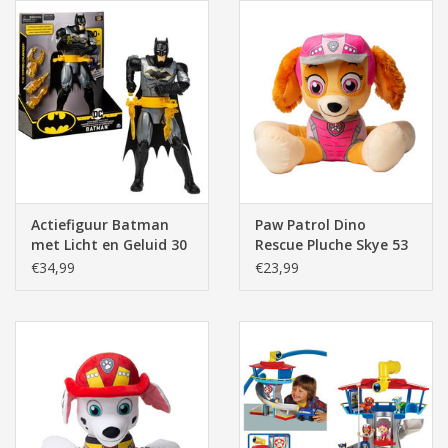
Actiefiguur Batman
Paw Patrol Dino
met Licht en Geluid 30
Rescue Pluche Skye 53
cm
cm
€34,99
€23,99