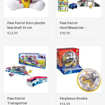
Paw Patrol Dino pluche
Paw Patrol
Marshall 53 cm
Hoofdkwartier -
Lookout Playset
€23,99
€49,99
Paw Patrol
Perplexus Rookie
Transporter
€16,99