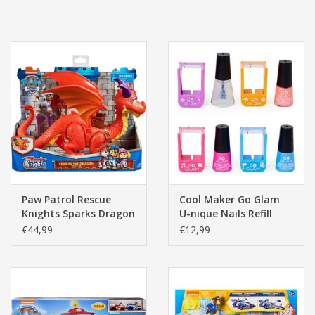
Tassen/Portemonnee
Boeken
Elektra
Baby & Peuter
Speelgoed & hobby
Paw Patrol Rescue
Cool Maker Go Glam
Knights Sparks Dragon
U-nique Nails Refill
Cadeau & feest
And Claw
assorti kleur
€44,99
€12,99
Contact/Locatie
Veiligheid