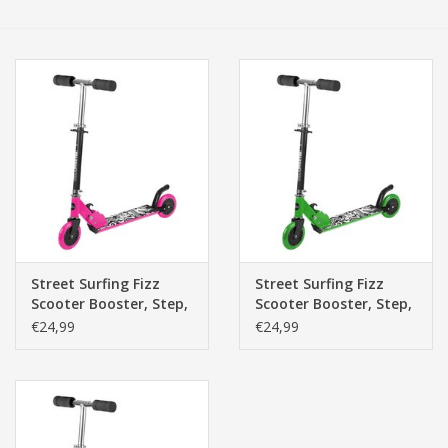
Tassen/Portemonnee
Boeken
Elektra
Baby & Peuter
Speelgoed & hobby
Street Surfing Fizz
Street Surfing Fizz
Scooter Booster, Step,
Scooter Booster, Step,
Cadeau & feest
Pink
Groen
€24,99
€24,99
Contact/Locatie
Veiligheid