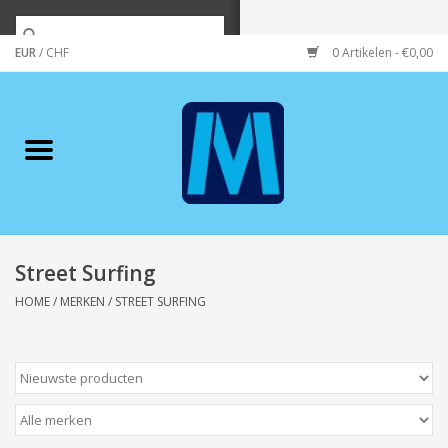
EUR
/
CHF
0 Artikelen - €0,00
Home
Merken
Verzorging
Wonen/koken/huishouden
Street Surfing
HOME
/
MERKEN
/
STREET SURFING
Koffie & thee
Wenskaarten
Zeeuws/Streek