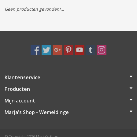
Geen producten gevonden!...
Tassen/Portemonnee
Boeken
Elektra
Baby & Peuter
Klantenservice
Speelgoed & hobby
Producten
Cadeau & feest
Mijn account
Marja's Shop - Wemeldinge
Contact/Locatie
Veiligheid
© Copyright 2026 Marja's Shop