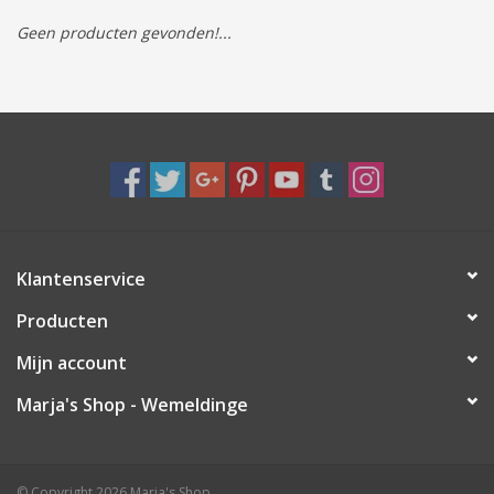
Geen producten gevonden!...
Tassen/Portemonnee
Boeken
Elektra
Baby & Peuter
Klantenservice
Speelgoed & hobby
Producten
Cadeau & feest
Mijn account
Marja's Shop - Wemeldinge
Contact/Locatie
Veiligheid
© Copyright 2026 Marja's Shop