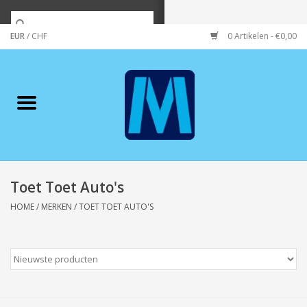
EUR
/
CHF
0 Artikelen - €0,00
Home
Merken
Verzorging
Wonen/koken/huishouden
Toet Toet Auto's
HOME
/
MERKEN
/
TOET TOET AUTO'S
Koffie & thee
Wenskaarten
Zeeuws/Streek