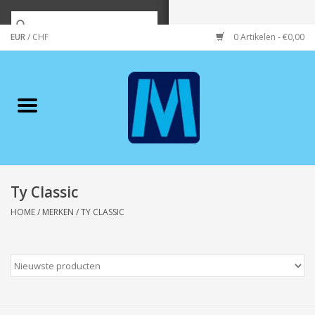
EUR
/
CHF
0 Artikelen - €0,00
Home
Merken
Verzorging
Wonen/koken/huishouden
Ty Classic
HOME
/
MERKEN
/
TY CLASSIC
Koffie & thee
Wenskaarten
Zeeuws/Streek