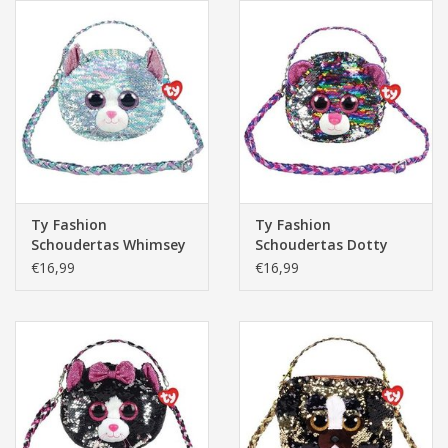
Ty Fashion
Ty Fashion
Schoudertas Whimsey
Schoudertas Dotty
de Kat 20cm
Leopard 20cm
€16,99
€16,99