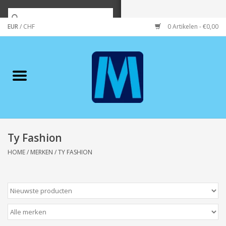
EUR
/
CHF
0 Artikelen - €0,00
Home
Merken
Verzorging
Wonen/koken/huishouden
Ty Fashion
HOME
/
MERKEN
/
TY FASHION
Koffie & thee
Wenskaarten
Zeeuws/Streek