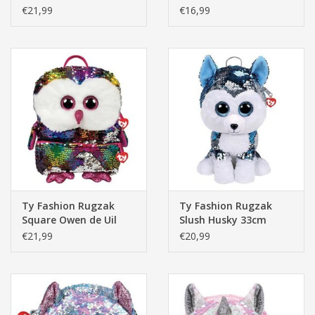
(26x20x12cm)
Blauwe Husky 20cm
€21,99
€16,99
Ty Fashion Rugzak
Ty Fashion Rugzak
Square Owen de Uil
Slush Husky 33cm
(26x20x12cm)
€21,99
€20,99