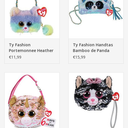
Pasen
Ty Fashion
Ty Fashion Handtas
Portemonnee Heather
Bamboo de Panda
de Kat (15x12,5x2,5cm)
(16x18x10cm)
€11,99
€15,99