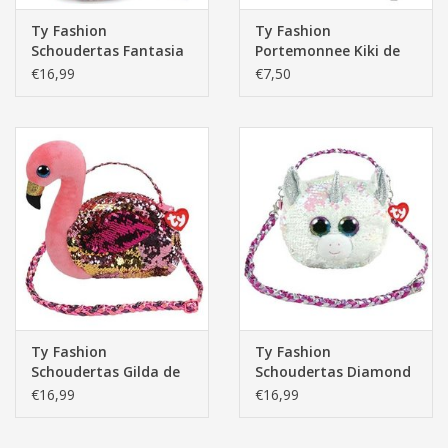
Ty Fashion
Ty Fashion
Schoudertas Fantasia
Portemonnee Kiki de
Unicorn 20cm
Grijze Kat 13cm
€16,99
€7,50
Ty Fashion
Ty Fashion
Schoudertas Gilda de
Schoudertas Diamond
Roze Flamingo 20cm
de Witte Eenhoorn
€16,99
€16,99
20cm