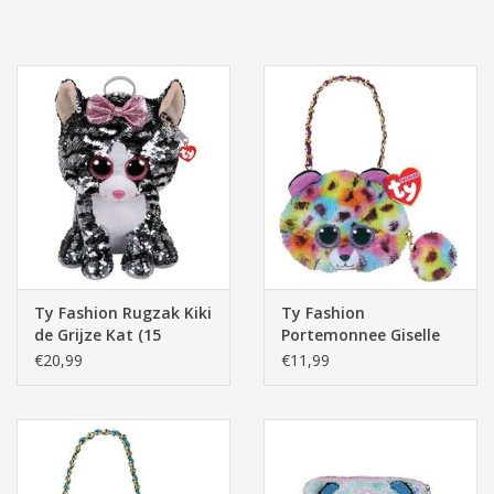
Tassen/Portemonnee
Boeken
Elektra
Baby & Peuter
Speelgoed & hobby
Ty Fashion Rugzak Kiki
Ty Fashion
de Grijze Kat (15
Portemonnee Giselle
Cadeau & feest
x12,5x24 cm)
het Bontgevlekte
€20,99
€11,99
Luipaard
(15x12,5x2,5cm)
Contact/Locatie
Veiligheid