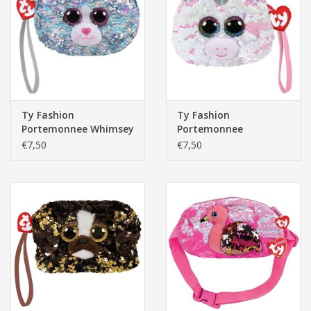
Ty Fashion
Ty Fashion
Portemonnee Whimsey
Portemonnee
de Kat 13cm
Diamond Unicorn
€7,50
€7,50
13cm