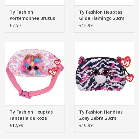
Ty Fashion
Ty Fashion Heuptas
Portemonnee Brutus
Gilda Flamingo 20cm
Dog 13cm
€7,50
€12,99
Ty Fashion Heuptas
Ty Fashion Handtas
Fantasia de Roze
Zoey Zebra 20cm
Eenhoorn 20cm
€12,99
€10,99