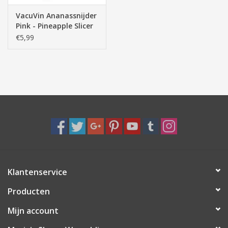
VacuVin Ananassnijder
Pink - Pineapple Slicer
J-Hook
€5,99
Klantenservice
Producten
Mijn account