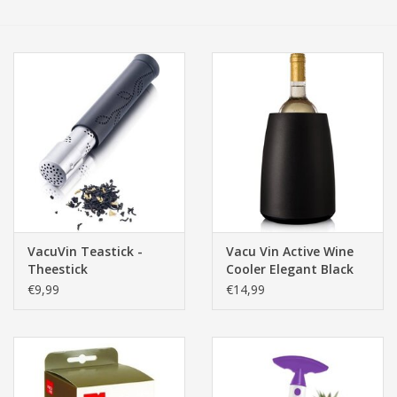
Tassen/Portemonnee
Boeken
Elektra
Baby & Peuter
Speelgoed & hobby
VacuVin Teastick -
Vacu Vin Active Wine
Theestick
Cooler Elegant Black
Cadeau & feest
€9,99
€14,99
Contact/Locatie
Veiligheid