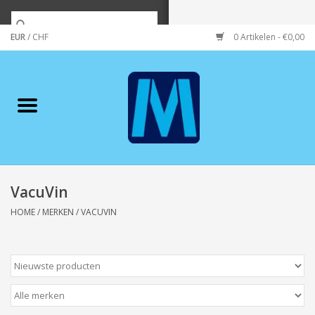
EUR
/
CHF
0 Artikelen - €0,00
Home
Merken
Verzorging
Wonen/koken/huishouden
VacuVin
HOME
/
MERKEN
/
VACUVIN
Koffie & thee
Wenskaarten
Zeeuws/Streek