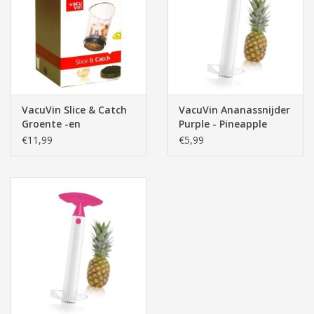
Pasen
VacuVin Slice & Catch
VacuVin Ananassnijder
Groente -en
Purple - Pineapple
Fruitsnijder
Slicer J-Hook
€11,99
€5,99