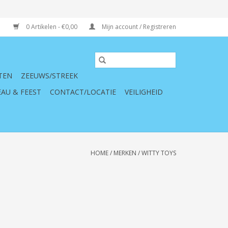
0 Artikelen - €0,00
Mijn account / Registreren
TEN
ZEEUWS/STREEK
AU & FEEST
CONTACT/LOCATIE
VEILIGHEID
HOME
/
MERKEN
/
WITTY TOYS