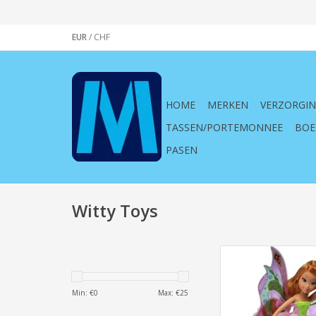
EUR
/
CHF
HOME
MERKEN
VERZORGI
TASSEN/PORTEMONNEE
BOE
PASEN
Witty Toys
Winx Harmonix Pow
Min: €
0
Max: €
25