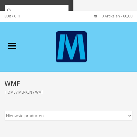
EUR
/
CHF
0 Artikelen - €0,00
Home
Merken
Verzorging
Wonen/koken/huishouden
WMF
HOME
/
MERKEN
/
WMF
Koffie & thee
Wenskaarten
Zeeuws/Streek