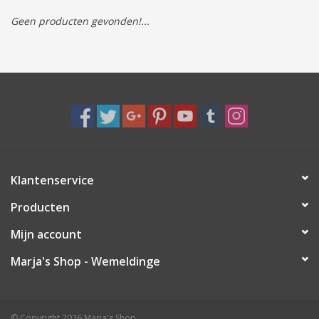
Geen producten gevonden!...
Tassen/Portemonnee
Boeken
Elektra
Baby & Peuter
Klantenservice
Speelgoed & hobby
Producten
Cadeau & feest
Mijn account
Marja's Shop - Wemeldinge
Contact/Locatie
Veiligheid
© Copyright 2026 Marja's Shop