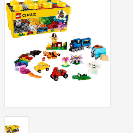
Tassen/Portemonnee
Boeken
Elektra
Baby & Peuter
Speelgoed & hobby
Cadeau & feest
Contact/Locatie
Veiligheid