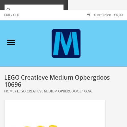
EUR
/
CHF
0 Artikelen - €0,00
Home
Merken
Verzorging
Wonen/koken/huishouden
LEGO Creatieve Medium Opbergdoos
10696
Koffie & thee
HOME
/
LEGO CREATIEVE MEDIUM OPBERGDOOS 10696
Wenskaarten
Zeeuws/Streek