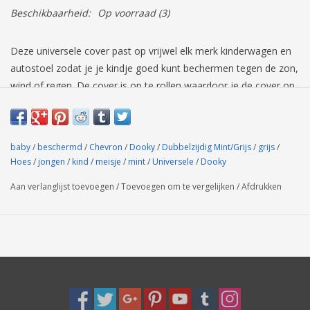
Beschikbaarheid:
Op voorraad
(3)
Deze universele cover past op vrijwel elk merk kinderwagen en
autostoel zodat je je kindje goed kunt bechermen tegen de zon,
wind of regen. De cover is op te rollen waardoor je de cover op
precies de juiste hoogte kunt hangen.
baby
/
beschermd
/
Chevron
/
Dooky
/
Dubbelzijdig Mint/Grijs
/
grijs
/
Hoes
/
jongen
/
kind
/
meisje
/
mint
/
Universele
/
Dooky
Aan verlanglijst toevoegen
/
Toevoegen om te vergelijken
/
Afdrukken