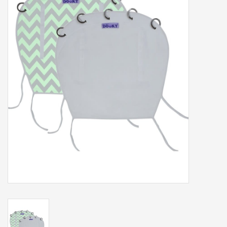
Tassen/Portemonnee
Boeken
Elektra
Baby & Peuter
Speelgoed & hobby
Cadeau & feest
Contact/Locatie
Veiligheid