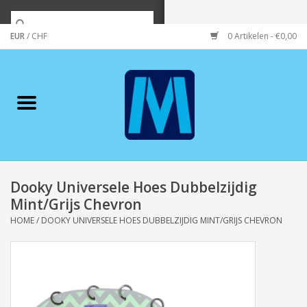
EUR
/
CHF
0 Artikelen - €0,00
Home
Merken
Verzorging
Wonen/koken/huishouden
Dooky Universele Hoes Dubbelzijdig
Mint/Grijs Chevron
Koffie & thee
HOME
/
DOOKY UNIVERSELE HOES DUBBELZIJDIG MINT/GRIJS CHEVRON
Wenskaarten
Zeeuws/Streek