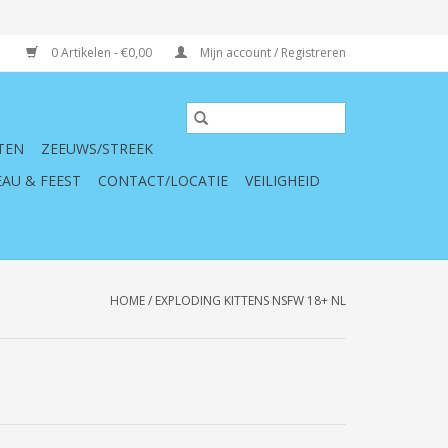
0 Artikelen - €0,00
Mijn account / Registreren
TEN
ZEEUWS/STREEK
AU & FEEST
CONTACT/LOCATIE
VEILIGHEID
HOME
/
EXPLODING KITTENS NSFW 18+ NL