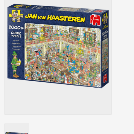
Tassen/Portemonnee
Boeken
Elektra
Baby & Peuter
Speelgoed & hobby
Cadeau & feest
Contact/Locatie
Veiligheid