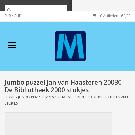
EUR
/
CHF
0 Artikelen - €0,00
Home
Merken
Verzorging
Wonen/koken/huishouden
Jumbo puzzel Jan van Haasteren 20030
De Bibliotheek 2000 stukjes
Koffie & thee
HOME
/
JUMBO PUZZEL JAN VAN HAASTEREN 20030 DE BIBLIOTHEEK 2000
STUKJES
Wenskaarten
Zeeuws/Streek