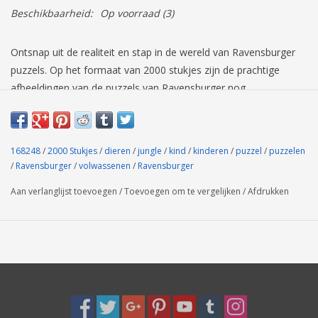
Beschikbaarheid:
Op voorraad
(3)
Ontsnap uit de realiteit en stap in de wereld van Ravensburger
puzzels. Op het formaat van 2000 stukjes zijn de prachtige
afbeeldingen van de puzzels van Ravensburger nog
indrukwekkender. Als je op zoek bent naar langer puzzelplezier,
dan is dit de juiste puzzel voor jou. Dankzij de met de hand
gemaakte stansmessen is de vormvariatie van de stukjes
168248
/
2000 Stukjes
/
dieren
/
jungle
/
kind
/
kinderen
/
puzzel
/
puzzelen
oneindig. Jong en oud zullen genieten van deze Jungle puzzel
/
Ravensburger
/
volwassenen
/
Ravensburger
met 2000 stukjes.
Aan verlanglijst toevoegen
/
Toevoegen om te vergelijken
/
Afdrukken
Ravensburger puzzel met 2000 stukjes met als thema dieren.
Voor kinderen en volwassenen vanaf 14 jaar.