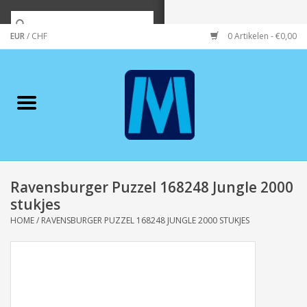
EUR
/
CHF
0 Artikelen - €0,00
Home
Merken
Verzorging
Wonen/koken/huishouden
Ravensburger Puzzel 168248 Jungle 2000
stukjes
Koffie & thee
HOME
/
RAVENSBURGER PUZZEL 168248 JUNGLE 2000 STUKJES
Wenskaarten
Zeeuws/Streek