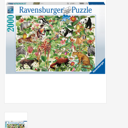
Tassen/Portemonnee
Boeken
Elektra
Baby & Peuter
Speelgoed & hobby
Cadeau & feest
Contact/Locatie
Veiligheid