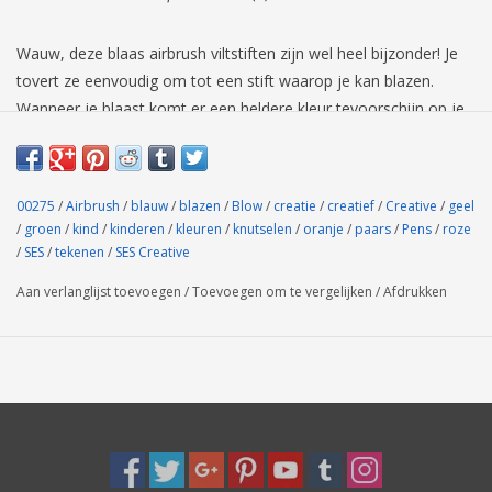
Wauw, deze blaas airbrush viltstiften zijn wel heel bijzonder! Je
tovert ze eenvoudig om tot een stift waarop je kan blazen.
Wanneer je blaast komt er een heldere kleur tevoorschijn op je
blaadje. Gebruik de zeven kleuren om prachtige kleurovergangen
te maken.
Eigenschappen:
00275
/
Airbrush
/
blauw
/
blazen
/
Blow
/
creatie
/
creatief
/
Creative
/
geel
Maak mooie kleurovergangen
/
groen
/
kind
/
kinderen
/
kleuren
/
knutselen
/
oranje
/
paars
/
Pens
/
roze
/
SES
/
tekenen
/
SES Creative
Goed uitwasbaar van de huid en de meeste textielsoorten
Aan verlanglijst toevoegen
/
Toevoegen om te vergelijken
/
Afdrukken
Inhoud:
7 heldere kleuren
Geschikt voor kinderen vanaf 5 jaar.