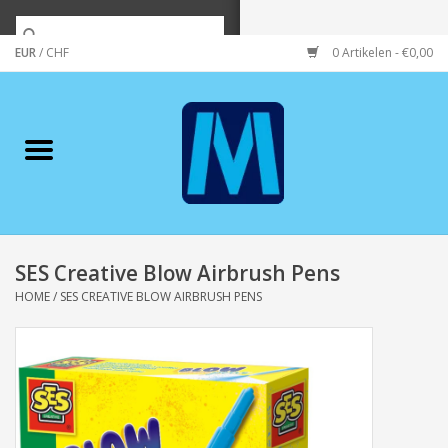
EUR
/
CHF
0 Artikelen - €0,00
Home
Merken
Verzorging
Wonen/koken/huishouden
SES Creative Blow Airbrush Pens
HOME
/
SES CREATIVE BLOW AIRBRUSH PENS
Koffie & thee
Wenskaarten
Zeeuws/Streek