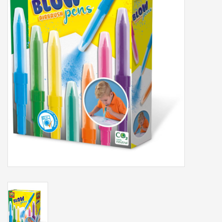
Tassen/Portemonnee
Boeken
Elektra
Baby & Peuter
Speelgoed & hobby
Cadeau & feest
Contact/Locatie
Veiligheid