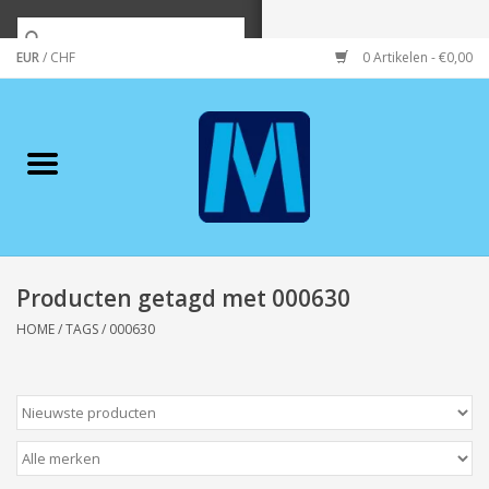
EUR
/
CHF
0 Artikelen - €0,00
Home
Merken
Verzorging
Wonen/koken/huishouden
Producten getagd met 000630
HOME
/
TAGS
/
000630
Koffie & thee
Wenskaarten
Zeeuws/Streek