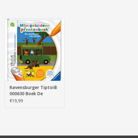
Tassen/Portemonnee
Boeken
Elektra
Baby & Peuter
Speelgoed & hobby
Ravensburger Tiptoi®
000630 Boek De
Cadeau & feest
Avonturen van Nijntje
€19,99
Contact/Locatie
Veiligheid