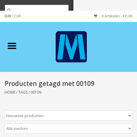
EUR
/
CHF
0 Artikelen - €0,00
Home
Merken
Verzorging
Wonen/koken/huishouden
Producten getagd met 00109
HOME
/
TAGS
/
00109
Koffie & thee
Wenskaarten
Zeeuws/Streek