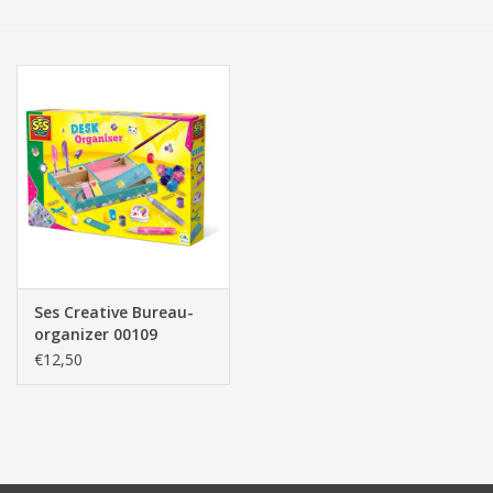
Tassen/Portemonnee
Boeken
Elektra
Baby & Peuter
Speelgoed & hobby
Ses Creative Bureau-
organizer 00109
Cadeau & feest
€12,50
Contact/Locatie
Veiligheid