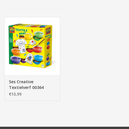
Tassen/Portemonnee
Boeken
Elektra
Baby & Peuter
Speelgoed & hobby
Ses Creative
Textielverf 00364
Cadeau & feest
€10,99
Contact/Locatie
Veiligheid