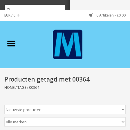
EUR
/
CHF
0 Artikelen - €0,00
Home
Merken
Verzorging
Wonen/koken/huishouden
Producten getagd met 00364
HOME
/
TAGS
/
00364
Koffie & thee
Wenskaarten
Zeeuws/Streek