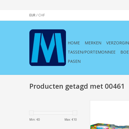
EUR
/
CHF
HOME
MERKEN
VERZORGI
TASSEN/PORTEMONNEE
BOE
PASEN
Producten getagd met 00461
Ses, Creative Klei, Ne
the Dark, 4x90gr, 00
kleien, knutselen, creat
Min: €
0
Max: €
10
kind, kinderen, geel, 