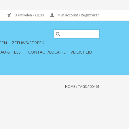
0 Artikelen - €0,00
Mijn account / Registreren
TEN
ZEEUWS/STREEK
AU & FEEST
CONTACT/LOCATIE
VEILIGHEID
HOME
/
TAGS
/
00461