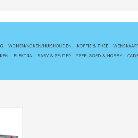
NG
WONEN/KOKEN/HUISHOUDEN
KOFFIE & THEE
WENSKAAR
KEN
ELEKTRA
BABY & PEUTER
SPEELGOED & HOBBY
CADE
on, Glow in
461, klei,
ief, creatie,
roze, blauw,