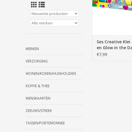
TOEVOEGEN AAN WI
Ses Creative Klei
en Glow in the D
MERKEN
gr 00461
€7,99
VERZORGING
WONEN/KOKEN/HUISHOUDEN
KOFFIE & THEE
WENSKAARTEN
ZEEUWS/STREEK
TASSEN/PORTEMONNEE