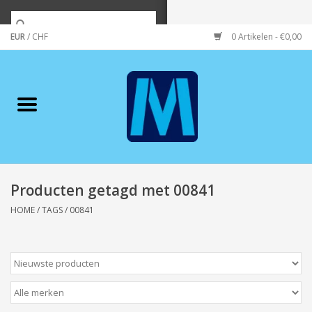
EUR
/
CHF
0 Artikelen - €0,00
Home
Merken
Verzorging
Wonen/koken/huishouden
Producten getagd met 00841
HOME
/
TAGS
/
00841
Koffie & thee
Wenskaarten
Zeeuws/Streek