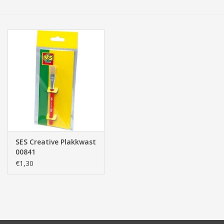
Tassen/Portemonnee
Boeken
Elektra
Baby & Peuter
Speelgoed & hobby
SES Creative Plakkwast
00841
Cadeau & feest
€1,30
Contact/Locatie
Veiligheid