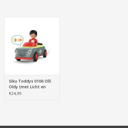
Tassen/Portemonnee
Boeken
Elektra
Baby & Peuter
Speelgoed & hobby
Siku Toddys 0106 Olli
Oldy (met Licht en
Cadeau & feest
Geluid)
€24,99
Contact/Locatie
Veiligheid