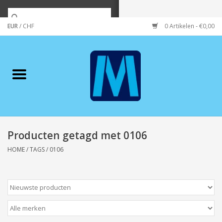
EUR
/
CHF
0 Artikelen - €0,00
Home
Merken
Verzorging
Wonen/koken/huishouden
Producten getagd met 0106
HOME
/
TAGS
/
0106
Koffie & thee
Wenskaarten
Zeeuws/Streek