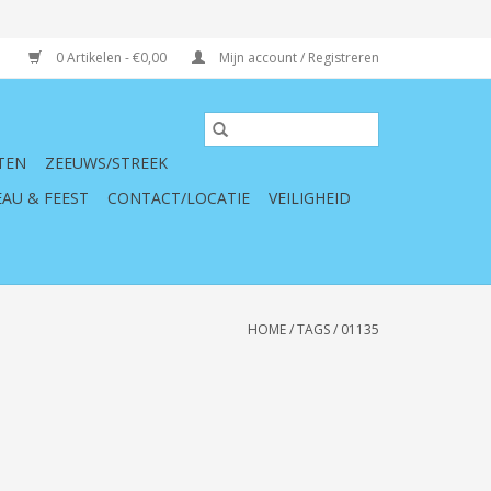
0 Artikelen - €0,00
Mijn account / Registreren
TEN
ZEEUWS/STREEK
AU & FEEST
CONTACT/LOCATIE
VEILIGHEID
HOME
/
TAGS
/
01135