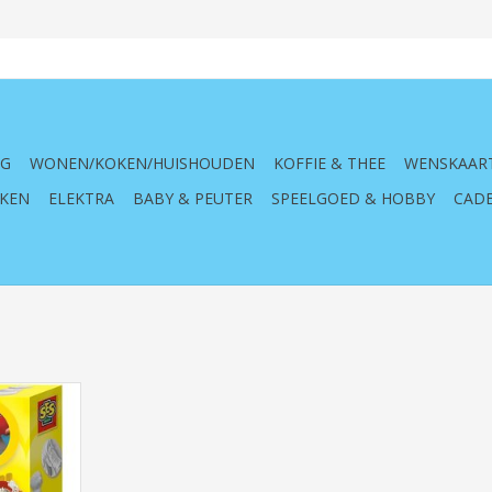
NG
WONEN/KOKEN/HUISHOUDEN
KOFFIE & THEE
WENSKAAR
KEN
ELEKTRA
BABY & PEUTER
SPEELGOED & HOBBY
CADE
eder ,01135,
reatief,
, vulling,
delgips,