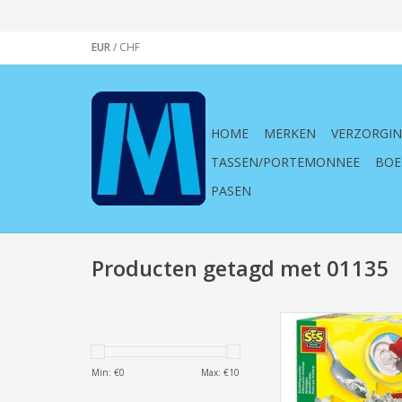
EUR
/
CHF
HOME
MERKEN
VERZORGI
TASSEN/PORTEMONNEE
BOE
PASEN
Producten getagd met 01135
SES ,Creative, Gipspo
gips, knutselen, c
navulling, bijvulling
Min: €
0
Max: €
10
kinderen, kind, mo