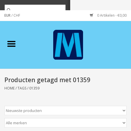
EUR
/
CHF
0 Artikelen - €0,00
Home
Merken
Verzorging
Wonen/koken/huishouden
Producten getagd met 01359
HOME
/
TAGS
/
01359
Koffie & thee
Wenskaarten
Zeeuws/Streek