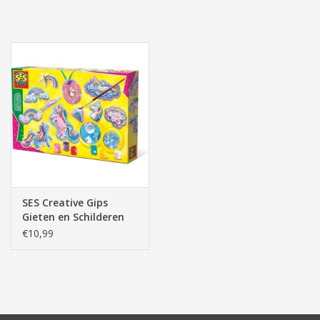
Tassen/Portemonnee
Boeken
Elektra
Baby & Peuter
Speelgoed & hobby
SES Creative Gips
Gieten en Schilderen
Cadeau & feest
Eenhoorns 01359
€10,99
Contact/Locatie
Veiligheid