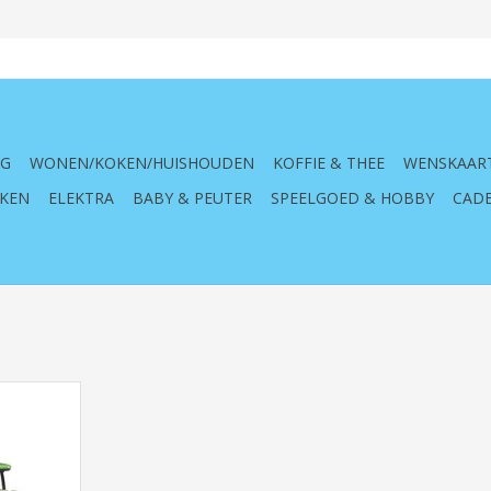
NG
WONEN/KOKEN/HUISHOUDEN
KOFFIE & THEE
WENSKAAR
KEN
ELEKTRA
BABY & PEUTER
SPEELGOED & HOBBY
CADE
Deere, 5115
ctor, groen,
andbouw,
n, kind