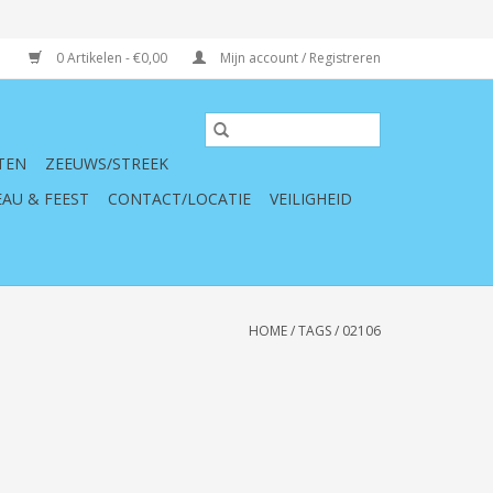
0 Artikelen - €0,00
Mijn account / Registreren
TEN
ZEEUWS/STREEK
AU & FEEST
CONTACT/LOCATIE
VEILIGHEID
HOME
/
TAGS
/
02106