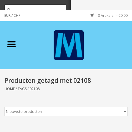
EUR
/
CHF
0 Artikelen - €0,00
Home
Merken
Verzorging
Wonen/koken/huishouden
Producten getagd met 02108
HOME
/
TAGS
/
02108
Koffie & thee
Wenskaarten
Zeeuws/Streek