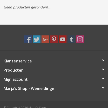
Geen producten gevonden!...
Tassen/Portemonnee
Boeken
Elektra
Baby & Peuter
Klantenservice
Speelgoed & hobby
Producten
Cadeau & feest
Mijn account
Marja's Shop - Wemeldinge
Contact/Locatie
Veiligheid
© Copyright 2026 Marja's Shop