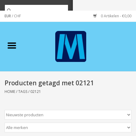
EUR
/
CHF
0 Artikelen - €0,00
Home
Merken
Verzorging
Wonen/koken/huishouden
Producten getagd met 02121
HOME
/
TAGS
/
02121
Koffie & thee
Wenskaarten
Zeeuws/Streek