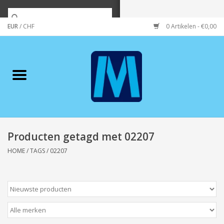
EUR
/
CHF
0 Artikelen - €0,00
Home
Merken
Verzorging
Wonen/koken/huishouden
Producten getagd met 02207
HOME
/
TAGS
/
02207
Koffie & thee
Wenskaarten
Zeeuws/Streek