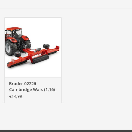
Tassen/Portemonnee
Boeken
Elektra
Baby & Peuter
Speelgoed & hobby
Bruder 02226
Cambridge Wals (1:16)
Cadeau & feest
€14,99
Contact/Locatie
Veiligheid