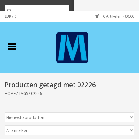
EUR
/
CHF
0 Artikelen - €0,00
Home
Merken
Verzorging
Wonen/koken/huishouden
Producten getagd met 02226
HOME
/
TAGS
/
02226
Koffie & thee
Wenskaarten
Zeeuws/Streek