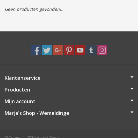
Geen producten gevonden!...
Tassen/Portemonnee
Boeken
Elektra
Baby & Peuter
Klantenservice
Speelgoed & hobby
Producten
Cadeau & feest
Mijn account
Marja's Shop - Wemeldinge
Contact/Locatie
Veiligheid
© Copyright 2026 Marja's Shop