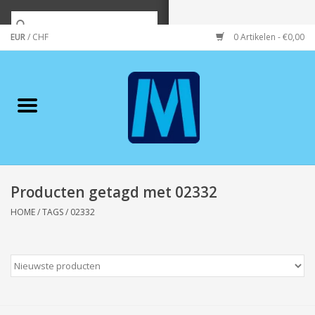
EUR
/
CHF
0 Artikelen - €0,00
Home
Merken
Verzorging
Wonen/koken/huishouden
Producten getagd met 02332
HOME
/
TAGS
/
02332
Koffie & thee
Wenskaarten
Zeeuws/Streek