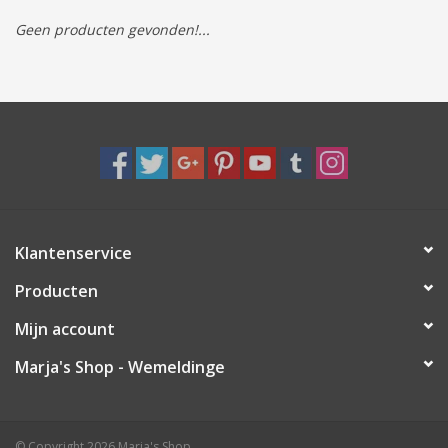
Geen producten gevonden!...
Tassen/Portemonnee
Boeken
Elektra
Baby & Peuter
Klantenservice
Speelgoed & hobby
Producten
Cadeau & feest
Mijn account
Marja's Shop - Wemeldinge
Contact/Locatie
Veiligheid
© Copyright 2026 Marja's Shop