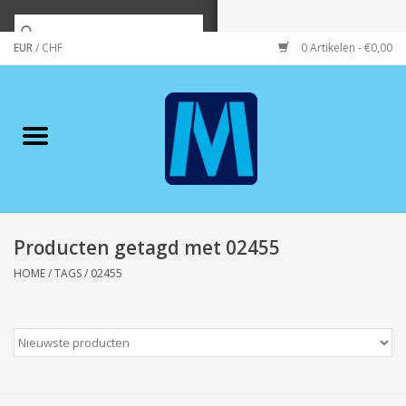
EUR
/
CHF
0 Artikelen - €0,00
Home
Merken
Verzorging
Wonen/koken/huishouden
Producten getagd met 02455
HOME
/
TAGS
/
02455
Koffie & thee
Wenskaarten
Zeeuws/Streek