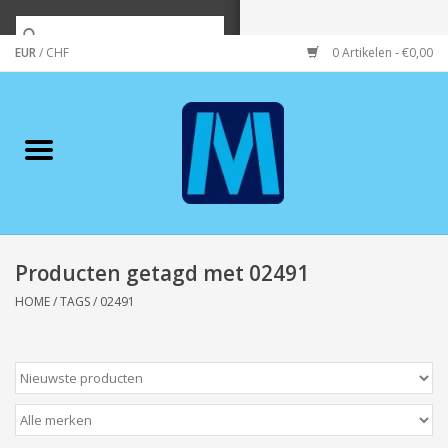
EUR
/
CHF
0 Artikelen - €0,00
Home
Merken
Verzorging
Wonen/koken/huishouden
Producten getagd met 02491
HOME
/
TAGS
/
02491
Koffie & thee
Wenskaarten
Zeeuws/Streek