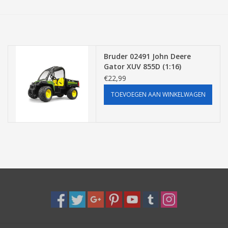
Tassen/Portemonnee
Boeken
Bruder 02491 John Deere
Gator XUV 855D (1:16)
€22,99
Elektra
TOEVOEGEN AAN WINKELWAGEN
Baby & Peuter
Speelgoed & hobby
Cadeau & feest
Contact/Locatie
Veiligheid