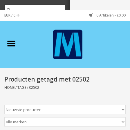
EUR
/
CHF
0 Artikelen - €0,00
Home
Merken
Verzorging
Wonen/koken/huishouden
Producten getagd met 02502
HOME
/
TAGS
/
02502
Koffie & thee
Wenskaarten
Zeeuws/Streek