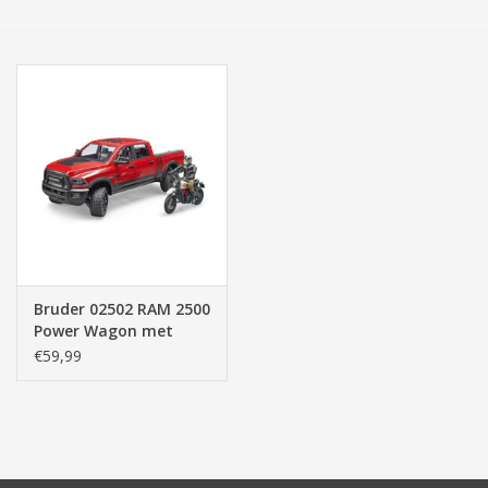
Tassen/Portemonnee
Boeken
Elektra
Baby & Peuter
Speelgoed & hobby
Bruder 02502 RAM 2500
Power Wagon met
Cadeau & feest
Ducati Motor en
€59,99
Bestuurder (1:16)
Contact/Locatie
Veiligheid