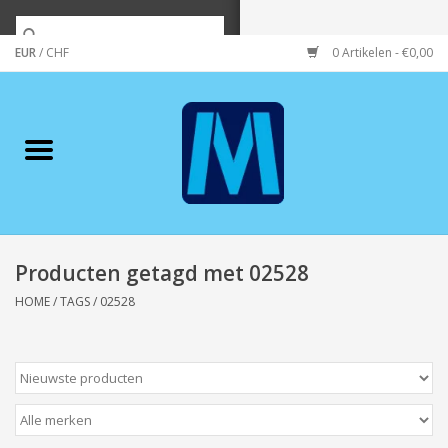
EUR
/
CHF
0 Artikelen - €0,00
Home
Merken
Verzorging
Wonen/koken/huishouden
Producten getagd met 02528
HOME
/
TAGS
/
02528
Koffie & thee
Wenskaarten
Zeeuws/Streek