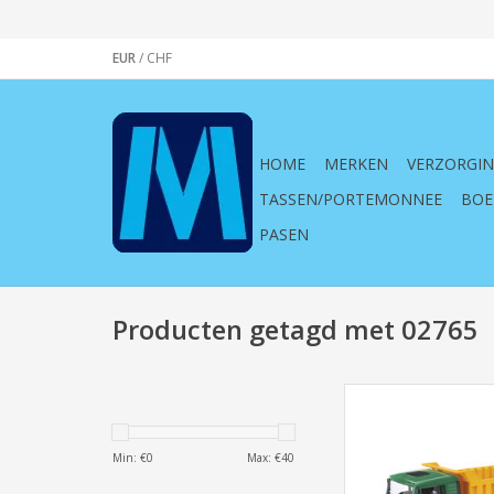
EUR
/
CHF
HOME
MERKEN
VERZORGI
TASSEN/PORTEMONNEE
BOE
PASEN
Producten getagd met 02765
Bruder ,02765 ,M
Vrachtwagen, Ki
1:16,vrachtwagen, 
Min: €
0
Max: €
40
groen, geel, speelgo
kind, container