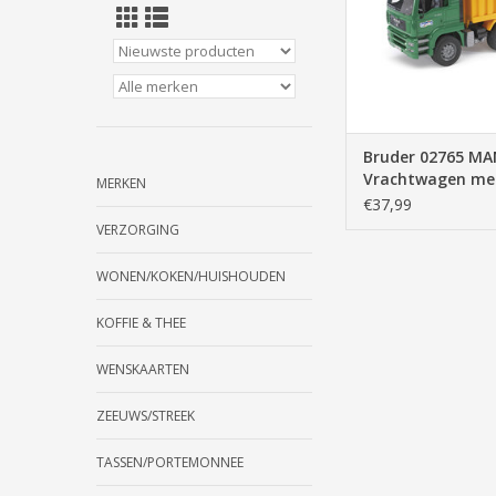
TOEVOEGEN AAN WI
Bruder 02765 M
Vrachtwagen me
MERKEN
Kiepbak (1:16)
€37,99
VERZORGING
WONEN/KOKEN/HUISHOUDEN
KOFFIE & THEE
WENSKAARTEN
ZEEUWS/STREEK
TASSEN/PORTEMONNEE