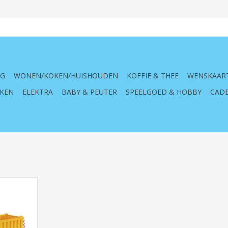
NG
WONEN/KOKEN/HUISHOUDEN
KOFFIE & THEE
WENSKAAR
KEN
ELEKTRA
BABY & PEUTER
SPEELGOED & HOBBY
CADE
AN TGA,
epbak,
kiepbak,
ed, spelen,
, bak