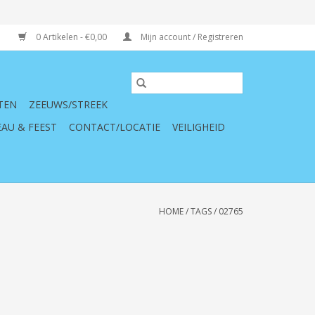
0 Artikelen - €0,00
Mijn account / Registreren
TEN
ZEEUWS/STREEK
AU & FEEST
CONTACT/LOCATIE
VEILIGHEID
HOME
/
TAGS
/
02765