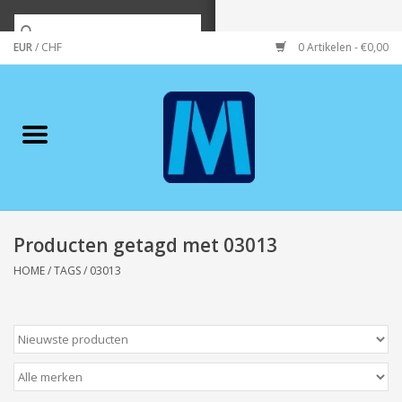
EUR
/
CHF
0 Artikelen - €0,00
Home
Merken
Verzorging
Wonen/koken/huishouden
Producten getagd met 03013
HOME
/
TAGS
/
03013
Koffie & thee
Wenskaarten
Zeeuws/Streek