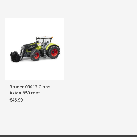
Tassen/Portemonnee
Boeken
Elektra
Baby & Peuter
Speelgoed & hobby
Bruder 03013 Claas
Axion 950 met
Cadeau & feest
Voorlader (1:16)
€46,99
Contact/Locatie
Veiligheid