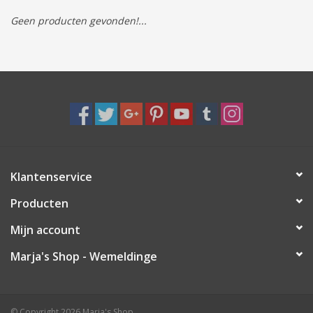
Geen producten gevonden!...
Tassen/Portemonnee
Boeken
Elektra
Baby & Peuter
Klantenservice
Speelgoed & hobby
Producten
Cadeau & feest
Mijn account
Marja's Shop - Wemeldinge
Contact/Locatie
Veiligheid
© Copyright 2026 Marja's Shop