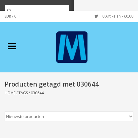
EUR
/
CHF
0 Artikelen - €0,00
Home
Merken
Verzorging
Wonen/koken/huishouden
Producten getagd met 030644
HOME
/
TAGS
/
030644
Koffie & thee
Wenskaarten
Zeeuws/Streek