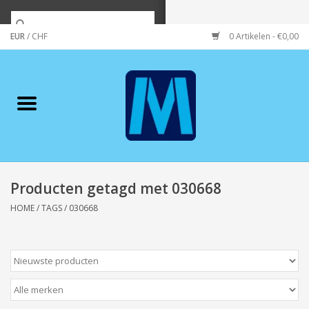
EUR
/
CHF
0 Artikelen - €0,00
Home
Merken
Verzorging
Wonen/koken/huishouden
Producten getagd met 030668
HOME
/
TAGS
/
030668
Koffie & thee
Wenskaarten
Zeeuws/Streek