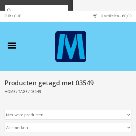
EUR
/
CHF
0 Artikelen - €0,00
Home
Merken
Verzorging
Wonen/koken/huishouden
Producten getagd met 03549
HOME
/
TAGS
/
03549
Koffie & thee
Wenskaarten
Zeeuws/Streek