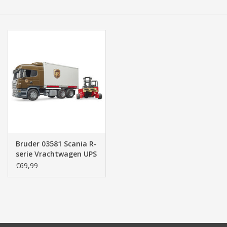
Tassen/Portemonnee
Boeken
Elektra
Baby & Peuter
Speelgoed & hobby
Bruder 03581 Scania R-
serie Vrachtwagen UPS
Cadeau & feest
met Heftruck (1:16)
€69,99
Contact/Locatie
Veiligheid