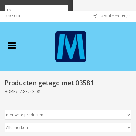
EUR
/
CHF
0 Artikelen - €0,00
Home
Merken
Verzorging
Wonen/koken/huishouden
Producten getagd met 03581
HOME
/
TAGS
/
03581
Koffie & thee
Wenskaarten
Zeeuws/Streek