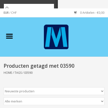
EUR
/
CHF
0 Artikelen - €0,00
Home
Merken
Verzorging
Wonen/koken/huishouden
Producten getagd met 03590
HOME
/
TAGS
/
03590
Koffie & thee
Wenskaarten
Zeeuws/Streek