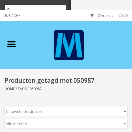
EUR
/
CHF
0 Artikelen - €0,00
Home
Merken
Verzorging
Wonen/koken/huishouden
Producten getagd met 050987
HOME
/
TAGS
/
050987
Koffie & thee
Wenskaarten
Zeeuws/Streek