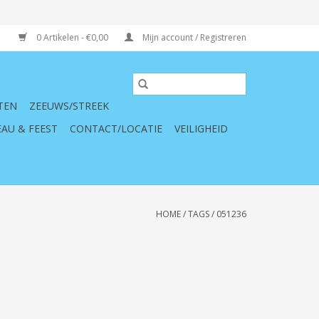
0 Artikelen - €0,00
Mijn account / Registreren
TEN
ZEEUWS/STREEK
AU & FEEST
CONTACT/LOCATIE
VEILIGHEID
HOME
/
TAGS
/
051236