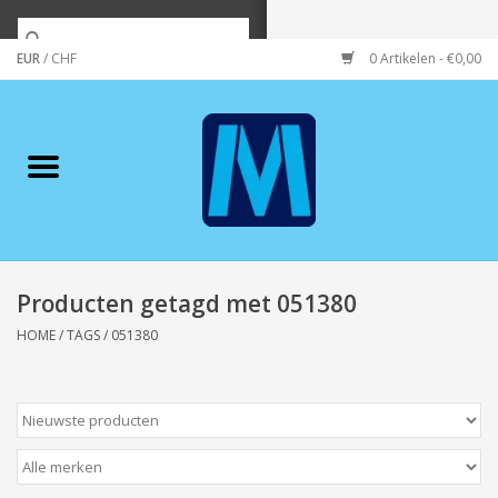
EUR
/
CHF
0 Artikelen - €0,00
Home
Merken
Verzorging
Wonen/koken/huishouden
Producten getagd met 051380
HOME
/
TAGS
/
051380
Koffie & thee
Wenskaarten
Zeeuws/Streek