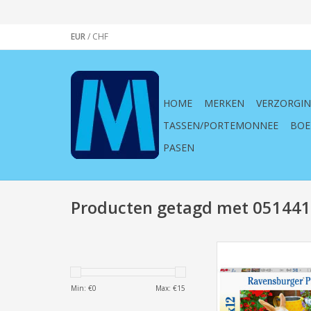
EUR
/
CHF
HOME
MERKEN
VERZORGI
TASSEN/PORTEMONNEE
BOE
PASEN
Producten getagd met 051441
Ravensburger, Puzze
Konijnen en Cavia's K
2x12 Stukjes, 2 puz
Min: €
0
Max: €
15
stukjes, kinderen, kleu
creatief, knutselen