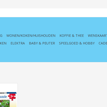
NG
WONEN/KOKEN/HUISHOUDEN
KOFFIE & THEE
WENSKAAR
KEN
ELEKTRA
BABY & PEUTER
SPEELGOED & HOBBY
CADE
l, 051441,
nuffeltijd,
zels, 12
ter, konijn,
, puzzel,