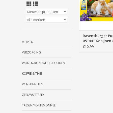
puzzelen,
TOEVOEGEN AAN WI
Ravensburger Pu
051441 Konijnen 
MERKEN
Cavia's Knuffeltij
€10,99
Stukjes)
VERZORGING
WONEN/KOKEN/HUISHOUDEN
KOFFIE & THEE
WENSKAARTEN
ZEEUWS/STREEK
TASSEN/PORTEMONNEE