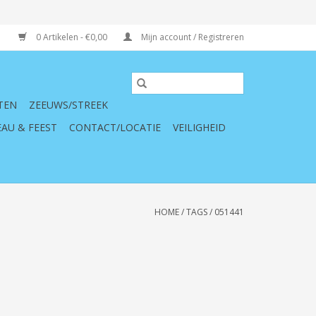
0 Artikelen - €0,00
Mijn account / Registreren
TEN
ZEEUWS/STREEK
AU & FEEST
CONTACT/LOCATIE
VEILIGHEID
HOME
/
TAGS
/
051441