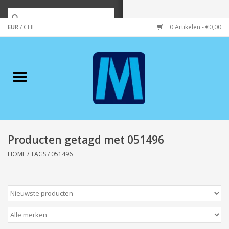
EUR
/
CHF
0 Artikelen - €0,00
Home
Merken
Verzorging
Wonen/koken/huishouden
Producten getagd met 051496
HOME
/
TAGS
/
051496
Koffie & thee
Wenskaarten
Zeeuws/Streek