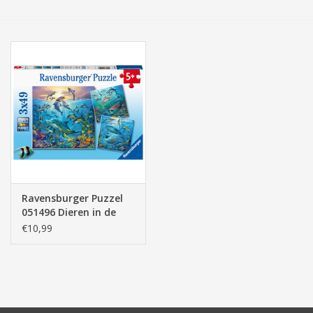
Tassen/Portemonnee
Boeken
Elektra
Baby & Peuter
Speelgoed & hobby
Ravensburger Puzzel
051496 Dieren in de
Cadeau & feest
Oceaan (3x49 Stukjes)
€10,99
Contact/Locatie
Veiligheid