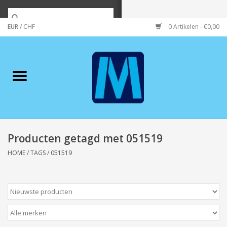
EUR
/
CHF
0 Artikelen - €0,00
Home
Merken
Verzorging
Wonen/koken/huishouden
Producten getagd met 051519
HOME
/
TAGS
/
051519
Koffie & thee
Wenskaarten
Zeeuws/Streek