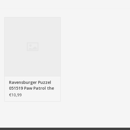
Tassen/Portemonnee
Boeken
Elektra
Baby & Peuter
Speelgoed & hobby
Ravensburger Puzzel
051519 Paw Patrol the
Cadeau & feest
Movie (2x12 Stukjes)
€10,99
Contact/Locatie
Veiligheid